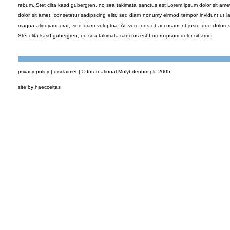
rebum. Stet clita kasd gubergren, no sea takimata sanctus est Lorem ipsum dolor sit am
dolor sit amet, consetetur sadipscing elitr, sed diam nonumy eirmod tempor invidunt ut l
magna aliquyam erat, sed diam voluptua. At vero eos et accusam et justo duo dolore
Stet clita kasd gubergren, no sea takimata sanctus est Lorem ipsum dolor sit amet.
privacy policy
|
disclaimer
| © International Molybdenum plc 2005
site by haecceitas